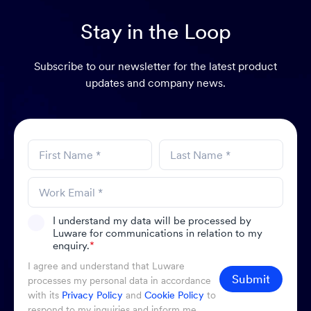
Stay in the Loop
Subscribe to our newsletter for the latest product
updates and company news.
I understand my data will be processed by
Luware for communications in relation to my
enquiry.
*
I agree and understand that Luware
Submit
processes my personal data in accordance
with its
Privacy Policy
and
Cookie Policy
to
respond to my inquiries and inform me