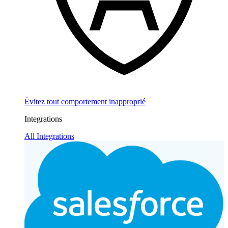
Évitez tout comportement inapproprié
Integrations
All Integrations