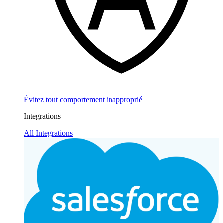
Évitez tout comportement inapproprié
Integrations
All Integrations