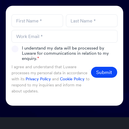
I understand my data will be processed by
Luware for communications in relation to my
enquiry.
*
I agree and understand that Luware
Submit
processes my personal data in accordance
with its
Privacy Policy
and
Cookie Policy
to
respond to my inquiries and inform me
about updates.