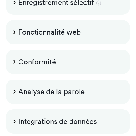
Enregistrement sélectif
Multi-lingual standard PSTN announcements
Encryption and signing of recordings
Control recording (pause/resume)
Fonctionnalité web
Custom announcement files
Search and playback
Custom security group configuration
Conformité
Recording rules for Luware Nimbus
Legal hold
Analyse de la parole
Labelling
Custom role configuration
Teams app for controlling recording
Speech Analytics Standard
Intégrations de données
Case management