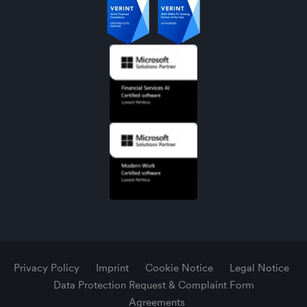
Privacy Policy
Imprint
Cookie Notice
Legal Notice
Data Protection Request & Complaint Form
Agreements