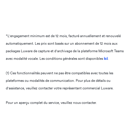
Dashboards and reports
API integrations
Speech Analytics Plus
Approval workflows
*L'engagement minimum est de 12 mois, facturé annuellement et renouvelé
Download
automatiquement. Les prix sont basés sur un abonnement de 12 mois aux
Data imports
packages Luware de capture et d'archivage de la plateforme Microsoft Teams
Speech Analytics Premium
avec modalité vocale. Les conditions générales sont disponibles
ici
.
Automatic labelling
(1) Ces fonctionnalités peuvent ne pas être compatibles avec toutes les
Export
plateformes ou modalités de communication. Pour plus de détails ou
Bulk exports (1)
d'assistance, veuillez contacter votre représentant commercial Luware.
Pour un aperçu complet du service, veuillez nous contacter.