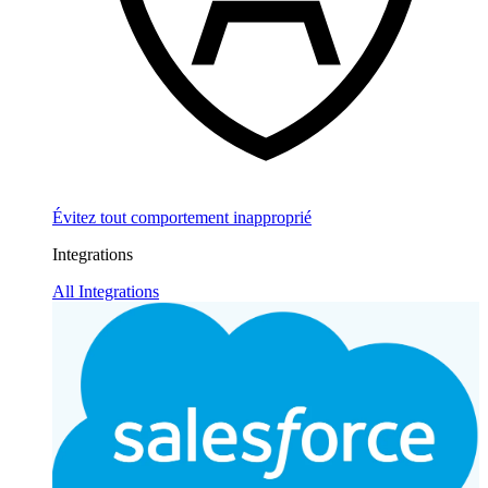
Évitez tout comportement inapproprié
Integrations
All Integrations