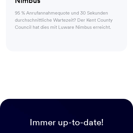
Nimbus
95 % Anrufannahmequote und 30 Sekunden
durchschnittliche Wartezeit? Der Kent County
Council hat dies mit Luware Nimbus erreicht.
Immer up-to-date!