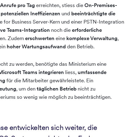
 Anrufe pro Tag
erreichten, stiess die
On-Premises-
u
potenziellen Ineffizienzen
und
beeinträchtigte die
e for Business Server-Kern und einer PSTN-Integration
ive Teams-Integration
noch die
erforderliche
ngen. Zudem
erschwerten
eine
komplexe Verwaltung
,
ein
hoher Wartungsaufwand
den Betrieb.
cht zu werden, benötigte das Ministerium eine
 Microsoft Teams integrieren
liess,
umfassende
ng
für die Mitarbeiter gewährleistete. Ein
deutung
, um den
täglichen Betrieb
nicht zu
eriums so wenig wie möglich zu beeinträchtigen.
 entwickelten sich weiter, die