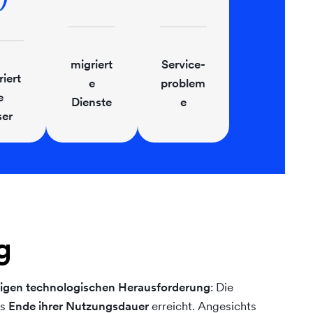
0
migriert
Service-
iert
e
problem
e
Dienste
e
er
g
igen technologischen Herausforderung
: Die
as
Ende ihrer Nutzungsdauer
erreicht. Angesichts