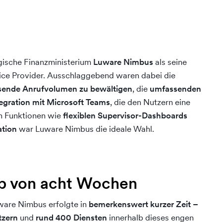
gische Finanzministerium
Luware Nimbus
als seine
vice Provider. Ausschlaggebend waren dabei die
sende Anrufvolumen zu bewältigen
, die
umfassenden
tegration mit Microsoft Teams
, die den Nutzern eine
en Funktionen wie
flexiblen Supervisor-Dashboards
ation
war Luware Nimbus die ideale Wahl.
lb von acht Wochen
ware Nimbus erfolgte in
bemerkenswert kurzer Zeit –
tzern
und
rund 400 Diensten
innerhalb dieses engen