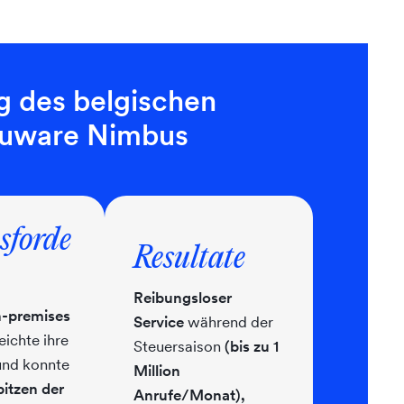
lg des belgischen
 Luware Nimbus
sforde
Resultate
Reibungsloser
on-premises
Service
während der
eichte ihre
Steuersaison
(bis zu 1
nd konnte
Million
itzen der
Anrufe/Monat),