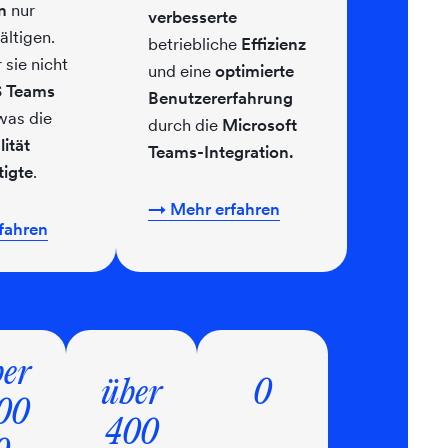
on
nur
verbesserte
ltigen.
betriebliche
Effizienz
sie nicht
und eine
optimierte
S Teams
Benutzererfahrung
 was die
durch die
Microsoft
ität
Teams-Integration.
tigte
.
→ Mehr erfahren
fahren
er
über
0
00
400