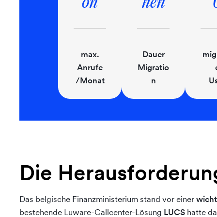
on
hen
max.
Dauer
migr
Anrufe
Migratio
/Monat
n
Us
Die Herausforderun
Das belgische Finanzministerium stand vor einer
wicht
bestehende Luware-Callcenter-Lösung
LUCS
hatte d