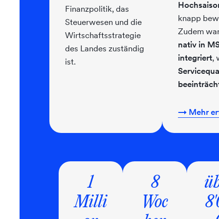
Hochsais
Finanzpolitik, das
knapp bewä
Steuerwesen und die
Zudem war 
Wirtschaftsstrategie
nativ in M
des Landes zuständig
integriert
,
ist.
Servicequal
beeinträch
→ Mehr er
1
8
üb
Milli
Woc
8'