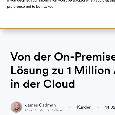
If you decline, your information won’t be tracked when you visit th
preference not to be tracked.
Produkte
Industrien
Von der On-Premis
Lösung zu 1 Million
in der Cloud
James Cadman
Kunden
14.02
Chief Customer Officer