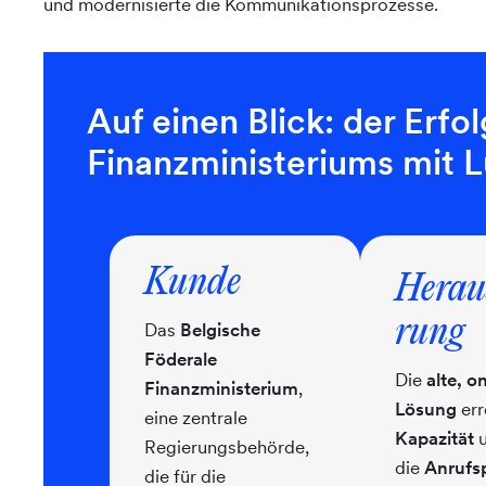
und modernisierte die Kommunikationsprozesse.
Auf einen Blick: der Erfo
Finanzministeriums mit
Kunde
Herau
rung
Das
Belgische
Föderale
Die
alte, 
Finanzministerium
,
Lösung
err
eine zentrale
Kapazität
u
Regierungsbehörde,
die
Anrufsp
die für die