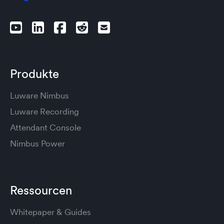
Produkte
Luware Nimbus
Luware Recording
Attendant Console
Nimbus Power
Ressourcen
Whitepaper & Guides