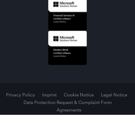
Privacy Policy
Imprint
Cookie Notice
Legal Notice
Data Protection Request & Complaint Form
Agreements
© 2026 Luware AG